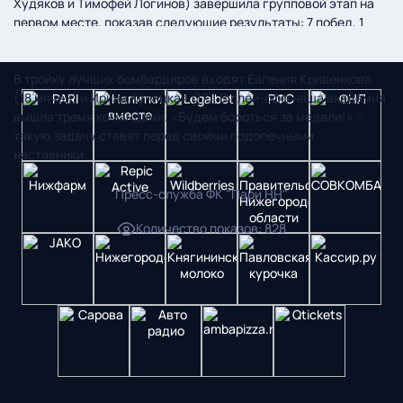
Худяков и Тимофей Логинов) завершила групповой этап на
первом месте, показав следующие результаты: 7 побед, 1
ничья, разность мячей 71-7!
В тройку лучших бомбардиров входят Евгения Кривенкова
(18 мячей) и Ирина Куницкая (17). В плей-офф наша академия
вышла тремя командами. «Будем бороться за медали!» –
такую задачу ставят перед своими подопечными
наставники.
Пресс-служба ФК "Пари НН"
Количество показов
:
828