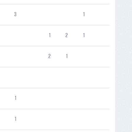
3
1
1
2
1
2
1
1
1