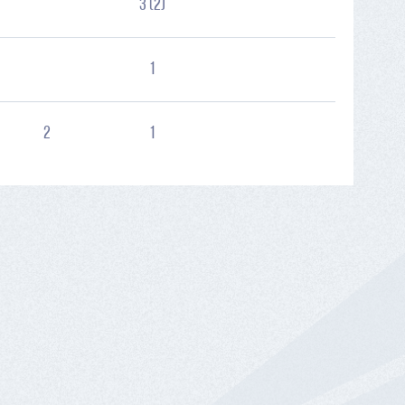
3 (2)
1
2
1