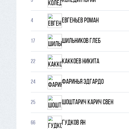
Коледин Юрий
3
Евгеньев Роман
4
Шильников Глеб
17
Каккоев Никита
22
Фаринья Эдгардо
24
Шоштарич Карич Свен
25
Гудков Ян
66