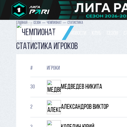
ГЛАВНАЯ
СЕЗОН
ЧЕМПИОНАТ
СТАТИСТИКА
Чемпионат
ГЛАВНАЯ
НОВОСТИ
КЛУБ
СЕЗОН
С
СТАТИСТИКА ИГРОКОВ
#
игроки
Медведев Никита
30
Александров Виктор
2