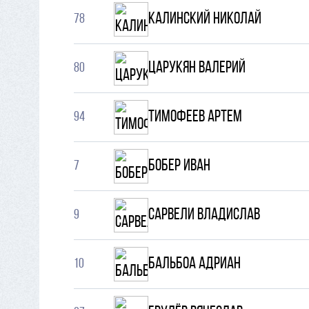
Калинский Николай
78
Царукян Валерий
80
Тимофеев Артем
94
Бобер Иван
7
Сарвели Владислав
9
Бальбоа Адриан
10