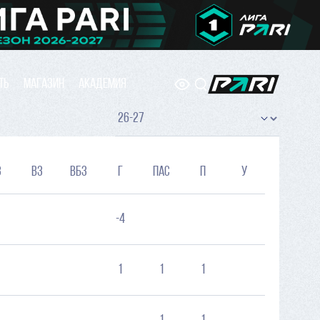
ТЬ
МАГАЗИН
АКАДЕМИЯ
з
вз
вбз
г
ПАС
п
у
-4
1
1
1