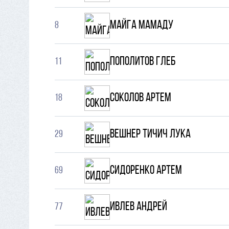
Майга Мамаду
8
Пополитов Глеб
11
Соколов Артем
18
Вешнер Тичич Лука
29
Сидоренко Артем
69
Ивлев Андрей
77