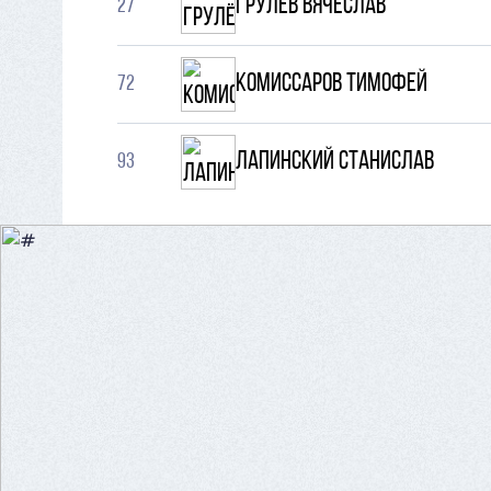
Грулёв Вячеслав
27
Комиссаров Тимофей
72
Лапинский Станислав
93