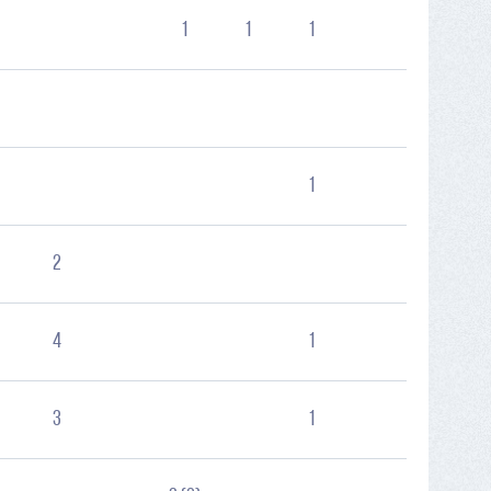
1
1
1
1
2
4
1
3
1