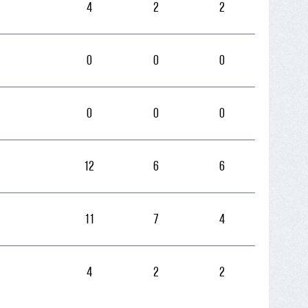
4
2
2
0
0
0
0
0
0
12
6
6
11
7
4
4
2
2