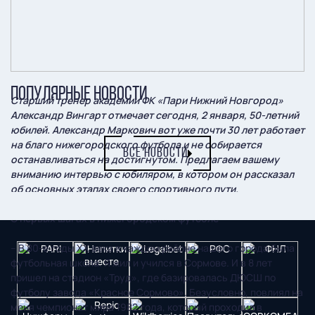
ПОПУЛЯРНЫЕ НОВОСТИ
Старший тренер академии ФК «Пари Нижний Новгород»
Александр Вингарт отмечает сегодня, 2 января, 50-летний
юбилей. Александр Маркович вот уже почти 30 лет работает
на благо нижегородского футбола и не собирается
ВСЕ НОВОСТИ
останавливаться на достигнутом. Предлагаем вашему
вниманию интервью с юбиляром, в котором он рассказал
об основных этапах своего спортивного пути.
О первых шагах в нижегородском футболе
– В 80-е годы ХХ века в каждом районе нашего города была
футбольная школа. Я жил и учился в Сормове. И в 8 лет
пришел на стадион «Труд», где базировалась ДЮСШ по
футболу завода «Красное Сормово». Безусловно, повлиял на
меня чемпионат мира 1982 года, который проходил в