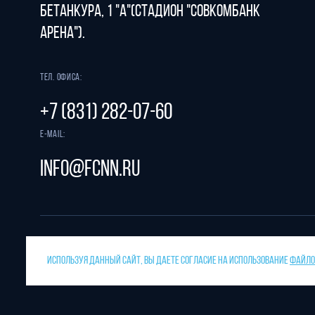
Бетанкура, 1 "А"(стадион "СОВКОМБАНК
АРЕНА").
Тел. офиса:
+7 (831) 282-07-60
E-mail:
info@fcnn.ru
ИСПОЛЬЗУЯ ДАННЫЙ САЙТ, ВЫ ДАЕТЕ СОГЛАСИЕ НА ИСПОЛЬЗОВАНИЕ
ФАЙЛОВ
Защита от спама reCAPTCHA.
Разрабо
Конфиденциальность
и
условия использования