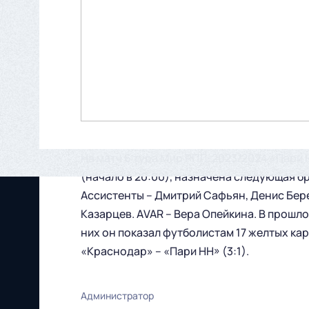
На матч 6 тура Мир РПЛ-2023/2024 «Пари Н
(начало в 20:00), назначена следующая б
Ассистенты – Дмитрий Сафьян, Денис Бере
Казарцев. АVAR – Вера Опейкина. В прошло
них он показал футболистам 17 желтых ка
«Краснодар» – «Пари НН» (3:1).
Администратор