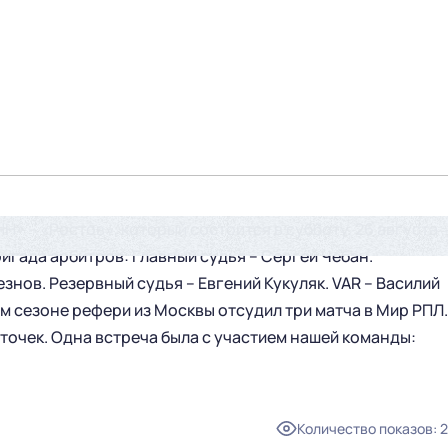
Н» – «Ростов», который состоится в субботу, 26 августа
ригада арбитров: Главный судья – Сергей Чебан.
знов. Резервный судья – Евгений Кукуляк. VAR – Василий
м сезоне рефери из Москвы отсудил три матча в Мир РПЛ.
рточек. Одна встреча была с участием нашей команды:
Количество показов
:
2