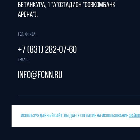
Бетанкура, 1 "А"(стадион "СОВКОМБАНК
АРЕНА").
Тел. офиса:
+7 (831) 282-07-60
E-mail:
info@fcnn.ru
ИСПОЛЬЗУЯ ДАННЫЙ САЙТ, ВЫ ДАЕТЕ СОГЛАСИЕ НА ИСПОЛЬЗОВАНИЕ
ФАЙЛОВ
Защита от спама reCAPTCHA.
Разрабо
Конфиденциальность
и
условия использования