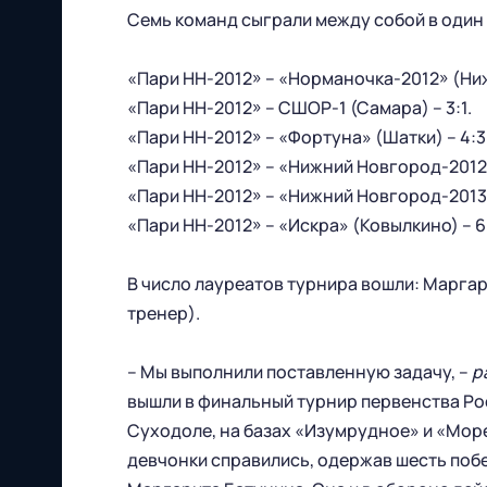
Семь команд сыграли между собой в один к
«Пари НН-2012» – «Норманочка-2012» (Ниж
«Пари НН-2012» – СШОР-1 (Самара) – 3:1.
«Пари НН-2012» – «Фортуна» (Шатки) – 4:3
«Пари НН-2012» – «Нижний Новгород-2012/1
«Пари НН-2012» – «Нижний Новгород-2013/1
«Пари НН-2012» – «Искра» (Ковылкино) – 6:
В число лауреатов турнира вошли: Маргар
тренер).
Футбольный клуб
– Мы выполнили поставленную задачу, –
р
"Нижний Новгород" 2026
вышли в финальный турнир первенства Рос
Все права защищены
Суходоле, на базах «Изумрудное» и «Море
девчонки справились, одержав шесть поб