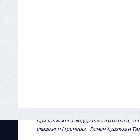
В городе Ковылкино (республика Мордов
Приволжского федерального округа, поб
академии (тренеры – Роман Худяков и Ти