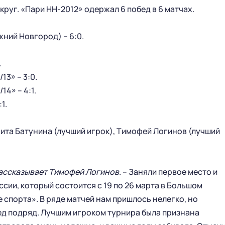
руг. «Пари НН-2012» одержал 6 побед в 6 матчах.
ний Новгород) – 6:0.
.
3» – 3:0.
4» – 4:1.
1.
ита Батунина (лучший игрок), Тимофей Логинов (лучший
ГЛАВНАЯ
СЕЗОН
ассказывает Тимофей Логинов
НОВОСТИ
. – Заняли первое место и
КАЛЕНДАРЬ
сии, который состоится с 19 по 26 марта в Большом
СТАТИСТИКА
СТАДИОН
 спорта». В ряде матчей нам пришлось нелегко, но
ТАБЛИЦА
МАГАЗИН
ед подряд. Лучшим игроком турнира была признана
КЛУБ