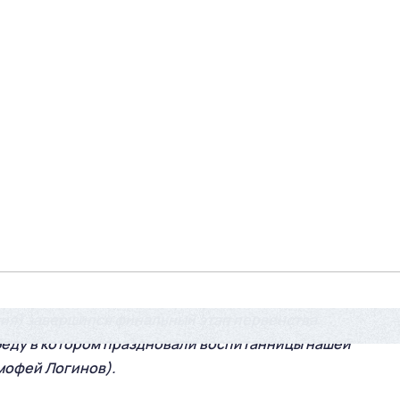
ия) завершился финальный этап первенства
еду в котором праздновали воспитанницы нашей
мофей Логинов).