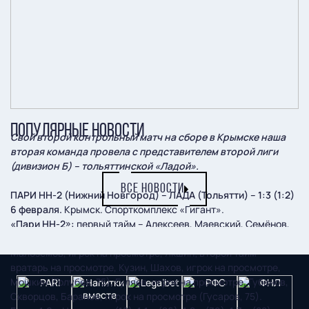
ПОПУЛЯРНЫЕ НОВОСТИ
Свой второй контрольный матч на сборе в Крымске наша
вторая команда провела с представителем второй лиги
(дивизион Б) – тольяттинской «Ладой».
ВСЕ НОВОСТИ
ПАРИ НН-2 (Нижний Новгород) – ЛАДА (Тольятти) – 1:3 (1:2)
6 февраля.
Крымск. Спорткомплекс «Гигант».
«Пари НН-2»:
первый тайм – Алексеев, Маевский, Семёнов,
Медвикус, Шовитов, Никоноров, игрок на просмотре, Серов,
Малоземов, игрок на просмотре, Якшин; второй тайм –
вратарь на просмотре, Кузин, Шахов, игрок на просмотре,
Мошкин (Голубев, 75), Гуляев, игрок на просмотре, Губанов,
Скворцов, Баранов, игрок на просмотре (Гусаров, 75).