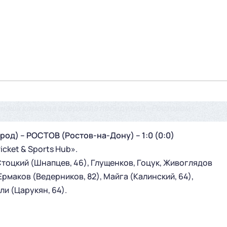
 наша команда одержала победу над «Ростовом».
) – РОСТОВ (Ростов-на-Дону) – 1:0 (0:0)
icket & Sports Hub».
тоцкий (Шнапцев, 46), Глущенков, Гоцук, Живоглядов
Ермаков (Ведерников, 82), Майга (Калинский, 64),
ли (Царукян, 64).