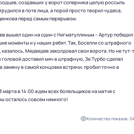
родцев, создавших у ворот соперника целую россыпь
рудился в поте лица, а порой просто творил чудеса,
щенкова перед самым перерывом.
в вышел один на один с Нигматуллиным – Артур победил
шие моменты и у наших ребят. Так, Боселли со штрафного
ГЛАВНАЯ
СЕЗОН
 казалось, Медведев заколдовал свои ворота. Но не тут-
 головой доставил мяч в штрафную, Зе Турбо сделал
НОВОСТИ
КАЛЕНДАРЬ
а замену в самой концовке встречи, пробил точно в
СТАТИСТИКА
СТАДИОН
ТАБЛИЦА
МАГАЗИН
КЛУБ
3 марта в 14:00 ждем всех болельщиков на матче с
СТАРЫЙ САЙТ
ны осталось совсем немного!
РУКОВОДСТВО КЛУБА
ИСТОРИЯ
Количество показов
:
2
КОНТАКТЫ
ПАРТНЕРСТВО