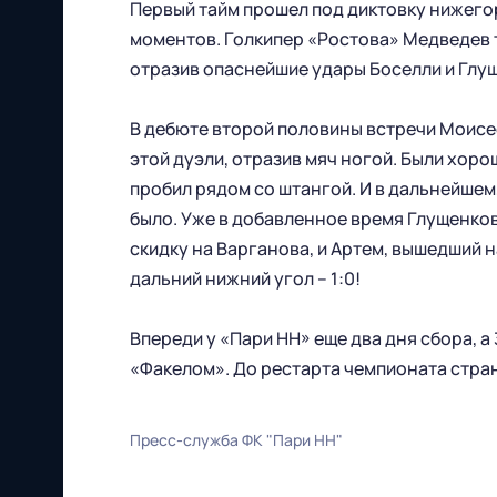
Первый тайм прошел под диктовку нижего
моментов. Голкипер «Ростова» Медведев т
отразив опаснейшие удары Боселли и Глу
В дебюте второй половины встречи Моисее
этой дуэли, отразив мяч ногой. Были хоро
пробил рядом со штангой. И в дальнейшем,
Футбольный клуб
было. Уже в добавленное время Глущенков
"Нижний Новгород" 2026
скидку на Варганова, и Артем, вышедший н
Все права защищены
дальний нижний угол – 1:0!
Впереди у «Пари НН» еще два дня сбора, а 
«Факелом». До рестарта чемпионата стра
Пресс-служба ФК "Пари НН"
603086, г. Нижний Новгород, ул.