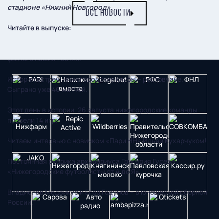
стадионе «Нижний Новгород».
ВСЕ НОВОСТИ
Читайте в выпуске:
Визитная карточка «Ростова», состав команды, интересные
факты о наших гостях.
История встреч: нижегородские клубы – ростовчане.
Сыграно уже 46 матчей.
Этот день в истории. 26 августа нижегородские команды
провели 14 игр.
Читаем интервью с новичком «Пари НН» Ильей Кухарчуком!
Постоянная рубрика архивариуса Григория Гусева.
«Нижегородские футболисты от А до Я».
Владислав Медвикус и Егор Годунов – в юношеской сборной
России.