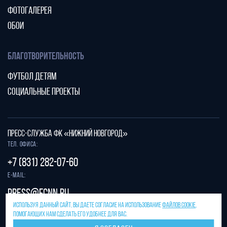
ФОТОГАЛЕРЕЯ
ОБОИ
БЛАГОТВОРИТЕЛЬНОСТЬ
ФУТБОЛ ДЕТЯМ
СОЦИАЛЬНЫЕ ПРОЕКТЫ
ПРЕСС-СЛУЖБА ФК «НИЖНИЙ НОВГОРОД»
Тел. офиса:
+7 (831) 282-07-60
E-mail:
press@fcnn.ru
ИСПОЛЬЗУЯ ДАННЫЙ САЙТ, ВЫ ДАЕТЕ СОГЛАСИЕ НА ИСПОЛЬЗОВАНИЕ
ФАЙЛОВ COOKIE
,
Защита от спама reCAPTCHA.
ПОМОГАЮЩИХ НАМ СДЕЛАТЬ ЕГО УДОБНЕЕ ДЛЯ ВАС.
Конфиденциальность
и
условия использования