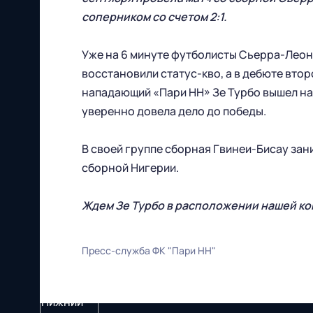
соперником со счетом 2:1.
Уже на 6 минуте футболисты Сьерра-Леоне
восстановили статус-кво, а в дебюте втор
нападающий «Пари НН» Зе Турбо вышел на 
уверенно довела дело до победы.
В своей группе сборная Гвинеи-Бисау зани
сборной Нигерии.
Ждем Зе Турбо в расположении нашей к
Пресс-служба ФК "Пари НН"
Футбольный клуб
"Нижний Новгород" 2026
Все права защищены