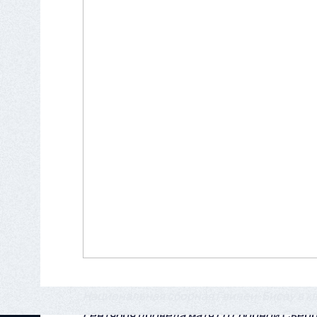
Национальная сборная Гвинеи-Бисау в к
сентября провела матч со сборной Сьер