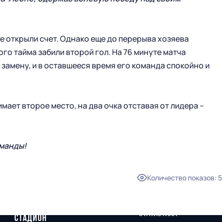
 открыли счет. Однако еще до перерыва хозяева
ого тайма забили второй гол. На 76 минуте матча
замену, и в оставшееся время его команда спокойно и
мает второе место, на два очка отставая от лидера –
оманды!
Количество показов
:
5
ГЛАВНАЯ
СЕЗОН
НОВОСТИ
КАЛЕНДАРЬ
СТАТИСТИКА
СТАДИОН