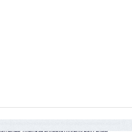
валификационном раунде Кубка африканских наций 11
ра-Леоне, одержав волевую победу над своим