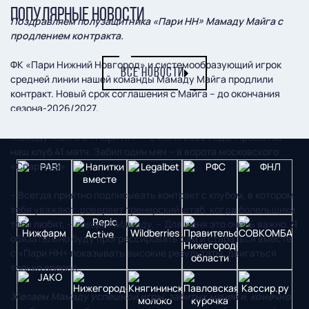
ПОПУЛЯРНЫЕ НОВОСТИ
Поздравляем полузащитника «Пари НН» Мамаду Майга с
продлением контракта.
ФК «Пари Нижний Новгород» и системообразующий игрок
ВСЕ НОВОСТИ
средней линии нашей команды Мамаду Майга продлили
контракт. Новый срок соглашения с Майга – до окончания
сезона-2026/2027.
Мамаду Майга в «Пари НН» – с июня 2022 года. Провел за
наш клуб 41 матч. Забил один мяч – в ворота московского
«Спартака».
– Всегда приятно подписывать контракт с клубом, в котором
тебя уважают, доверяет тренерский штаб, когда болельщики
тебя любят, –
говорит Мамаду
. – Для меня это очень важно. Я
обязательно буду прогрессировать сам и стараться вместе
с «Пари НН» показывать высокие результаты, двигаться
только вперед.
Желаем Мамаду успешной игры, забитых мячей и, конечно