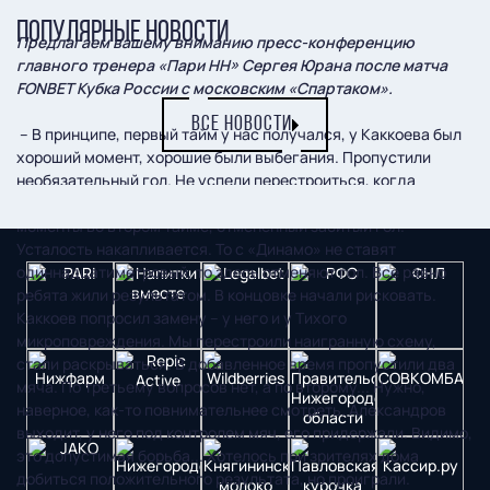
ПОПУЛЯРНЫЕ НОВОСТИ
Предлагаем вашему вниманию пресс-конференцию
главного тренера «Пари НН» Сергея Юрана после матча
FONBET Кубка России с московским «Спартаком».
ВСЕ НОВОСТИ
– В принципе, первый тайм у нас получался, у Каккоева был
хороший момент, хорошие были выбегания. Пропустили
необязательный гол. Не успели перестроиться, когда
пропустили первый мяч. Мы неплохо смотрелись, были
моменты во втором тайме, отмененный забитый гол.
Усталость накапливается. То с «Динамо» не ставят
одиннадцатиметровый, то здесь отменяют гол. Все равно
ребята жили результатом. В концовке начали рисковать.
Каккоев попросил замену – у него и у Тихого
микроповреждения. Мы перестроили наигранную схему,
стали раскрываться. В добавленное время пропустили два
мяча. По третьему вопросов нет, а по второму... Нужно,
наверное, как-то повнимательнее смотреть. Александров
выходит, у него под контролем мяч, его придержали. Видимо,
это допустимая борьба... Хотелось при зрителях дома
добиться положительного результата, но проиграли.