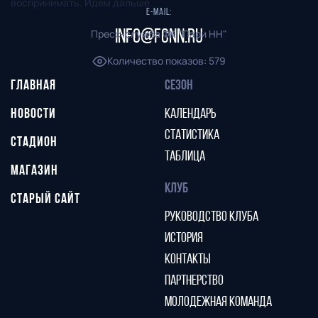
воспринимать. Идем дальше.
E-mail:
Пресс-служба ФК "Пари НН"
info@fcnn.ru
Количество показов
:
579
ГЛАВНАЯ
СЕЗОН
НОВОСТИ
КАЛЕНДАРЬ
СТАТИСТИКА
СТАДИОН
ТАБЛИЦА
МАГАЗИН
КЛУБ
СТАРЫЙ САЙТ
РУКОВОДСТВО КЛУБА
ИСТОРИЯ
КОНТАКТЫ
ПАРТНЕРСТВО
МОЛОДЕЖНАЯ КОМАНДА