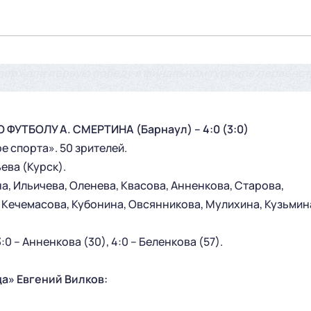
держали первую победу в финальном турнире первенст
ФУТБОЛУ А. СМЕРТИНА (Барнаул) – 4:0 (3:0)
 спорта». 50 зрителей.
ьева (Курск).
а, Ильичева, Оленева, Квасова, Анненкова, Старова,
: Кечемасова, Кубонина, Овсянникова, Мулихина, Кузьмин
3:0 – Анненкова (30), 4:0 – Беленкова (57).
а» Евгений Вилков: