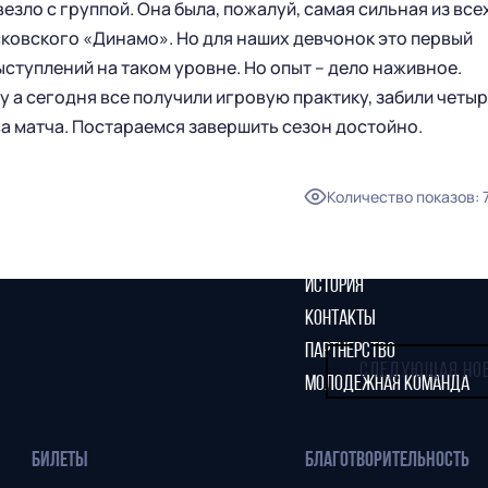
езло с группой. Она была, пожалуй, самая сильная из всех
осковского «Динамо». Но для наших девчонок это первый
ГЛАВНАЯ
СЕЗОН
выступлений на таком уровне. Но опыт – дело наживное.
у а сегодня все получили игровую практику, забили четы
НОВОСТИ
КАЛЕНДАРЬ
ва матча. Постараемся завершить сезон достойно.
СТАТИСТИКА
СТАДИОН
ТАБЛИЦА
МАГАЗИН
Количество показов
:
КЛУБ
СТАРЫЙ САЙТ
РУКОВОДСТВО КЛУБА
ИСТОРИЯ
КОНТАКТЫ
ПАРТНЕРСТВО
СЛЕДУЮЩАЯ НО
МОЛОДЕЖНАЯ КОМАНДА
БИЛЕТЫ
БЛАГОТВОРИТЕЛЬНОСТЬ