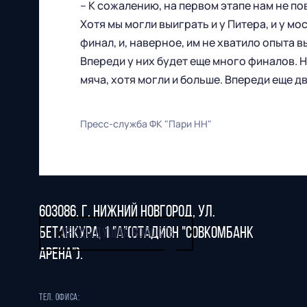
– К сожалению, на первом этапе нам не пов
Хотя мы могли выиграть и у Питера, и у м
финал, и, наверное, им не хватило опыта 
Футбольный клуб
Впереди у них будет еще много финалов. Н
"Нижний Новгород" 2026
мяча, хотя могли и больше. Впереди еще д
Все права защищены
Пресс-служба ФК "Пари НН"
603086, г. Нижний Новгород, ул.
Бетанкура, 1 "А"(стадион "СОВКОМБАНК
ПРЕДЫДУЩАЯ НОВОСТЬ
АРЕНА").
Тел. офиса: