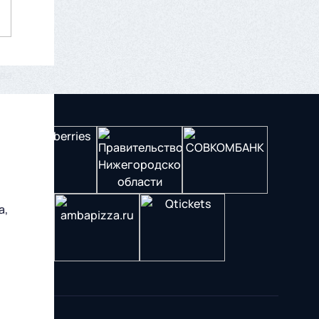
ва
а,