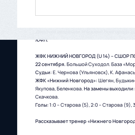
Девочки академии «Нижний Новгород» о
ЮФЛ.
ЖФК НИЖНИЙ НОВГОРОД (U 14) – СШОР ПО 
22 сентября.
Большой Суходол. База «Море
Судьи
: Е. Чернова (Ульяновск), К. Афанас
ЖФК «Нижний Новгород»:
Шегян, Будыкин
Якупова, Беленкова.
На замены выходили
Скачкова.
Голы:
1:0 – Старова (5), 2:0 – Старова (9), 
Рассказывает тренер «Нижнего Новгород