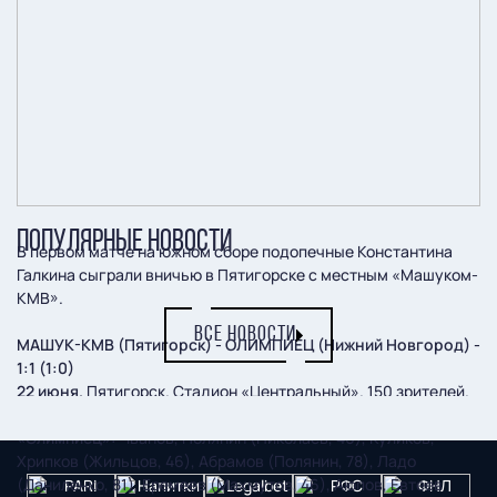
ПОПУЛЯРНЫЕ НОВОСТИ
В первом матче на южном сборе подопечные Константина
Галкина сыграли вничью в Пятигорске с местным «Машуком-
КМВ».
ВСЕ НОВОСТИ
МАШУК-КМВ (Пятигорск) - ОЛИМПИЕЦ (Нижний Новгород) -
1:1 (1:0)
22 июня.
Пятигорск. Стадион «Центральный». 150 зрителей.
Судья:
Л. Верулидзе (Владикавказ).
«Олимпиец»:
Чванов, Полянин (Николаев, 46), Куликов,
Хрипков (Жильцов, 46), Абрамов (Полянин, 78), Ладо
(Даниленко, 81), Еремеев (Махмутов, 46), Аюпов, Евтеев