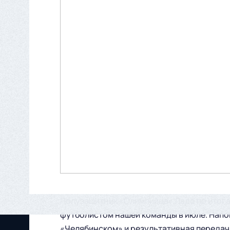
Полузащитник «Олимпийца» Ладо по итога
футболистом нашей команды в июле. Напомн
«Челябинском» и результативная передача