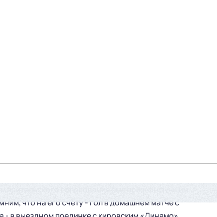
м зрительского голосования был признан лучшим
им, что на его счету - гол в домашнем матче с
 - в выездном поединке с кировским «Динамо».