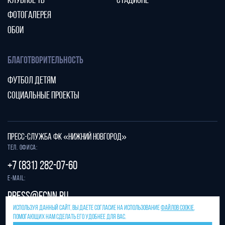
КЛУБНОЕ ТВ
СТАДИОНЕ
ФОТОГАЛЕРЕЯ
ОБОИ
БЛАГОТВОРИТЕЛЬНОСТЬ
ФУТБОЛ ДЕТЯМ
СОЦИАЛЬНЫЕ ПРОЕКТЫ
ПРЕСС-СЛУЖБА ФК «НИЖНИЙ НОВГОРОД»
Тел. офиса:
+7 (831) 282-07-60
E-mail:
press@fcnn.ru
ИСПОЛЬЗУЯ ДАННЫЙ САЙТ, ВЫ ДАЕТЕ СОГЛАСИЕ НА ИСПОЛЬЗОВАНИЕ
ФАЙЛОВ COOKIE
,
Защита от спама reCAPTCHA.
ПОМОГАЮЩИХ НАМ СДЕЛАТЬ ЕГО УДОБНЕЕ ДЛЯ ВАС.
Конфиденциальность
и
условия использования