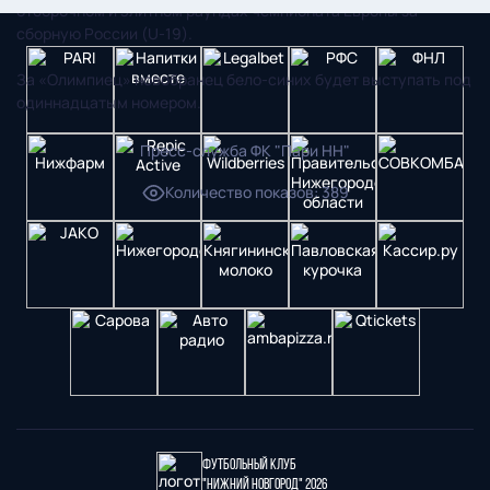
отборочном и элитном раундах чемпионата Европы за
сборную России (U-19).
За «Олимпиец» новобранец бело-синих будет выступать под
одиннадцатым номером.
Пресс-служба ФК "Пари НН"
Количество показов
:
389
Футбольный клуб
"Нижний Новгород" 2026