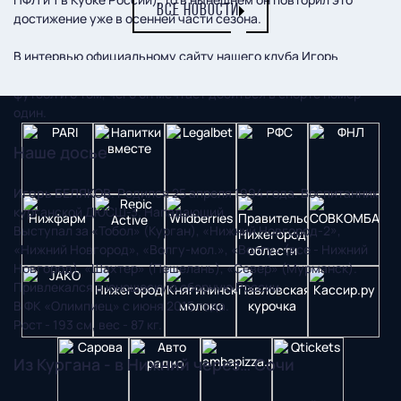
ВСЕ НОВОСТИ
достижение уже в осенней части сезона.
В интервью официальному сайту нашего клуба Игорь
Беляков рассказал о своем тернистом пути в большой
футбол и о том, чего он мечтает добиться в спорте номер
один.
Наше досье
Игорь БЕЛЯКОВ
. Родился 25 апреля 1994 года. Воспитанник
курганской ДЮСШ-3. Нападающий.
Выступал за «Тобол» (Курган), «Нижний Новгород-2»,
«Нижний Новгород», «Волгу-мол.», «Волгу» (все - Нижний
Новгород), «Шахтер» (Пешелань), «Север» (Мурманск).
Привлекался в юношескую сборную России.
В ФК «Олимпиец» с июня 2015 года.
Рост - 193 см, вес - 87 кг.
Из Кургана - в Нижний через… Сочи