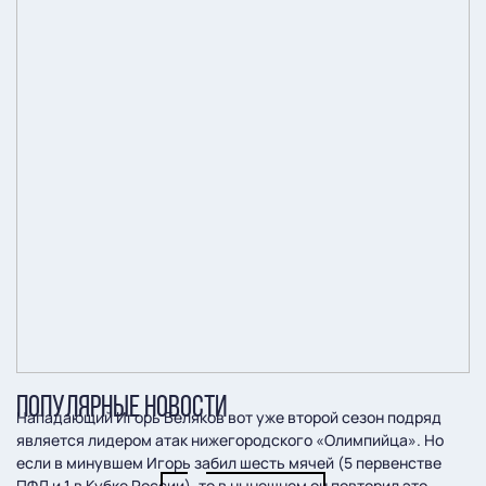
ПОПУЛЯРНЫЕ НОВОСТИ
Нападающий Игорь Беляков вот уже второй сезон подряд
является лидером атак нижегородского «Олимпийца». Но
если в минувшем Игорь забил шесть мячей (5 первенстве
ПФЛ и 1 в Кубке России), то в нынешнем он повторил это