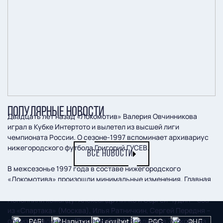
ПОПУЛЯРНЫЕ НОВОСТИ
Двадцать лет назад «Локомотив» Валерия Овчинникова
играл в Кубке Интертото и вылетел из высшей лиги
чемпионата России. О сезоне-1997 вспоминает архивариус
нижегородского футбола Григорий ГУСЕВ.
ВСЕ НОВОСТИ
В межсезонье 1997 года в составе нижегородского
«Локомотива» произошли минимальные изменения. Главная
потеря: в «Аланию» (Владикавказ) перешел Иван Гецко.
Пополнили команду: Александр Липко и Сергей Чудин – оба
из «Спартака» (Москва), Илья Ратничкин, Сергей Передня –
оба из «Уралмаша» (Екатеринбург), Владислав Зубков – из