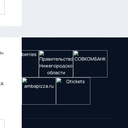
й»
FA