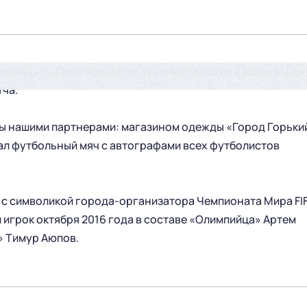
импиец» - «Лада-Тольятти» приняли участие в розыгрыше
тча.
ы нашими партнерами: магазином одежды «Город Горьки
тал футбольный мяч с автографами всех футболистов
ы с символикой города-организатора Чемпионата Мира FI
игрок октября 2016 года в составе «Олимпийца» Артем
» Тимур Аюпов.