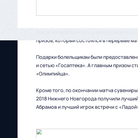
Вчера обладатели программок к игре «Ол
призов, который состоялся в перерыве ма
Подарки болельщикам были предоставлен
и сетью «Госаптека». А главным призом с
«Олимпийца».
Кроме того, по окончании матча сувенир
2018 Нижнего Новгорода получили лучший 
Абрамов и лучший игрок встречи с «Ладой