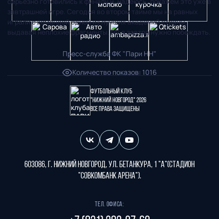
серьезно готовились к финалу и, надеюсь, покажем это уже в
завтрашней игре. Сегодня во втором тайме мы на равных
играли с командой одной из лучших академий страны,
выдавая неплохие фрагменты. Ну а завтра нужно побеждать.
Пресс-служба ФК "Пари НН"
Количество показов
:
1016
Футбольный клуб
"Нижний Новгород" 2026
Все права защищены
603086, г. Нижний Новгород, ул. Бетанкура, 1 "А"(стадион
"СОВКОМБАНК АРЕНА").
Тел. офиса: