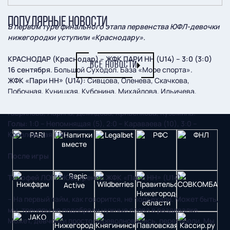
ПОПУЛЯРНЫЕ НОВОСТИ
В первом туре финального этапа первенства ЮФЛ-девочки
нижегородки уступили «Краснодару».
КРАСНОДАР (Краснодар) – ЖФК ПАРИ НН (U14) – 3:0 (3:0)
ВСЕ НОВОСТИ
16 сентября
. Большой Суходол. База «Море спорта».
ЖФК «Пари НН» (U14):
Сивцова, Оленева, Скачкова,
Побочная, Куницкая, Кубонина, Михайлова, Ильичева,
Овсянникова.
На замены выходили:
Солдатенкова,
Гаврилова, Ларина, Демидова, Кривенкова, Кузьмина.
Голы:
1:0 – Непомнящая (5), 2:0 – Караваева (10), 3:0 –
Королевская (18).
После игры
Тимофей ЛОГИНОВ, тренер ЖФК «Пари НН» (U14):
– На первый тайм, как говорится, не подъехали. Может быть,
мы, тренеры не подобрали нужные слова в раздевалке.
Может, девчонки просто переволновались, перегорели. Мы