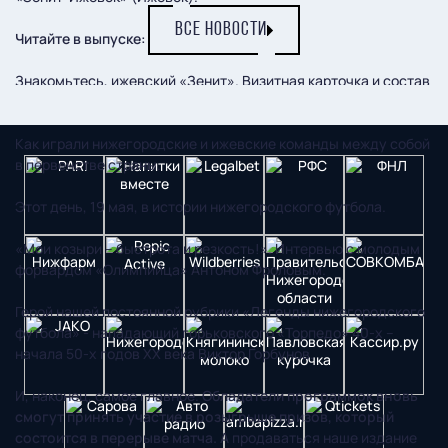
ВСЕ НОВОСТИ
Читайте в выпуске:
Знакомьтесь, ижевский «Зенит». Визитная карточка и состав
команды с номерами игроков.
Как играли нижегородские и ижевские команды между собой
в первенстве страны.
Этот день, 19 мая, в истории нижегородского футбола.
«Мои козыри – быстрота и резкость!». Интервью с молодым
форвардом «Олимпийца» Антоном Фроловым.
Герой нашей постоянной рубрики «Легенды нижегородского
футбола» - нападающий горьковского «Торпедо» 40-х –
начала 50-х годов ХХ века Виктор Горбунов.
И, наконец, самое главное.
Обладатели программок вновь
смогут принять участие в розыгрыше призов, который
состоится в перерыве матча.
А продаваться наше издание