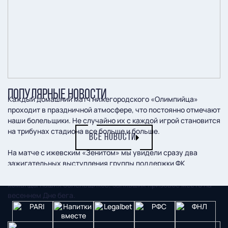
ПОПУЛЯРНЫЕ НОВОСТИ
Каждый домашний матч нижегородского «Олимпийца»
проходит в праздничной атмосфере, что постоянно отмечают
наши болельщики. Не случайно их с каждой игрой становится
на трибунах стадиона все больше и больше.
ВСЕ НОВОСТИ
На матче с ижевским «Зенитом» мы увидели сразу два
зажигательных выступления группы поддержки ФК
«Олимпиец». А еще в перерыве состоялось награждение
команды наших болельщиков, занявших призовое место на
весеннем Дне бега.