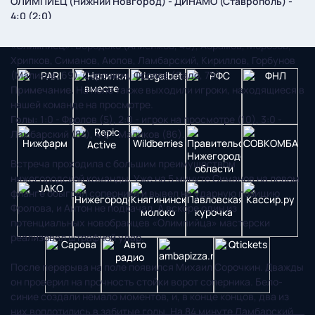
ОЛИМПИЕЦ (Нижний Новгород) - ДИНАМО (Ставрополь) -
4:0 (2:0)
23 июня
. Кисловодск. Стадион поселка «Тепличный».
«Олимпиец»
: Бородько (Анисимов, 46), Абрамов, Морозов,
Хрипков, Симанов, Аюпов, Ламбарский, Кириллов, Горбунов
(Маликов, 69), Сорочкин, Фролов (Ладо, 79).
Примечание.
На поле также выходили игроки, находящиеся в
нашей команде на просмотре.
Голы:
1:0 - Фролов (5), 2:0 - игрок на просмотре (10), 3:0 -
Ламбарский (84), 4:0 - Маликов (86).
Встреча проходила с большим преимуществом
нижегородской команды. Уже на 5 минуте Симанов на левом
фланге обыграл соперника и вывел на ударную позицию
Фролова, и Антон не подкачал. А вскоре один из
потенциальных новобранцев «Олимпийца» мастерски
реализовал штрафной удар.
После перерыва на поле появился Михаил Сорочкин. Дважды
он проверил на прочность стойки ворот соперника. Бело-
синие создали немало моментов, и, в конце концов, два из
них воплотились в забитые голы. На 84 минуте Ламбарский