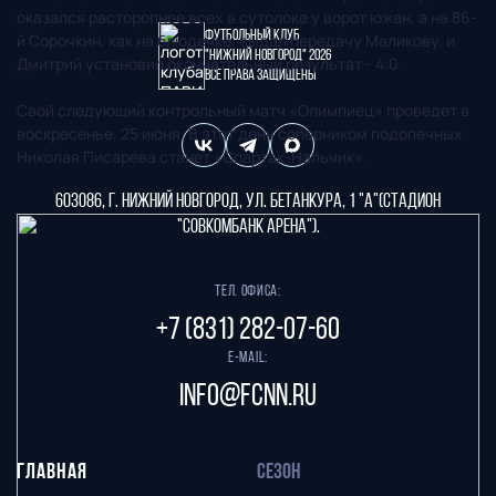
оказался расторопнее всех в сутолоке у ворот южан, а на 86-
Футбольный клуб
й Сорочкин, как на блюдечке, выдал передачу Маликову, и
"Нижний Новгород" 2026
Дмитрий установил окончательный результат - 4:0.
Все права защищены
Свой следующий контрольный матч «Олимпиец» проведет в
воскресенье, 25 июня. В этот день соперником подопечных
Николая Писарева станет «Спартак-Нальчик».
603086, г. Нижний Новгород, ул. Бетанкура, 1 "А"(стадион
"СОВКОМБАНК АРЕНА").
Тел. офиса:
+7 (831) 282-07-60
E-mail:
info@fcnn.ru
ГЛАВНАЯ
СЕЗОН