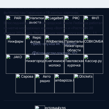
В прошлом сезоне арбитр из Петербурга судил три матча в
первенстве ФНЛ и один – в Кубке ФНЛ. В них он показал
футболистам 1 красную и 19 желтых карточек.
В последний раз на нижегородской земле Любимов работал
на матче молодежных команд «Волги» и «Ростова» 20
апреля 2014 года. Тот поединок завершился вничью – 1:1.
Пресс-служба ФК "Пари НН"
Количество показов
:
357
Футбольный клуб