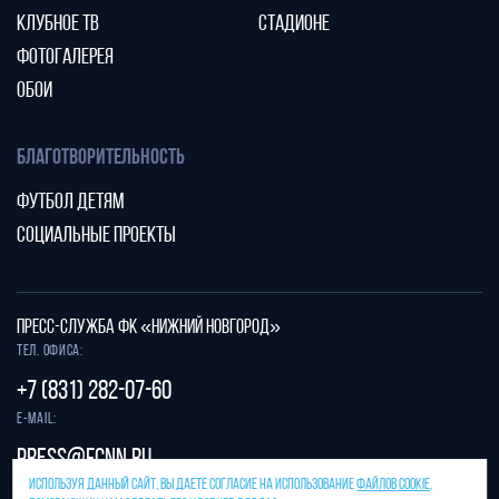
КЛУБНОЕ ТВ
СТАДИОНЕ
ФОТОГАЛЕРЕЯ
ОБОИ
БЛАГОТВОРИТЕЛЬНОСТЬ
ФУТБОЛ ДЕТЯМ
СОЦИАЛЬНЫЕ ПРОЕКТЫ
ПРЕСС-СЛУЖБА ФК «НИЖНИЙ НОВГОРОД»
Тел. офиса:
+7 (831) 282-07-60
E-mail:
press@fcnn.ru
ИСПОЛЬЗУЯ ДАННЫЙ САЙТ, ВЫ ДАЕТЕ СОГЛАСИЕ НА ИСПОЛЬЗОВАНИЕ
ФАЙЛОВ COOKIE
,
Защита от спама reCAPTCHA.