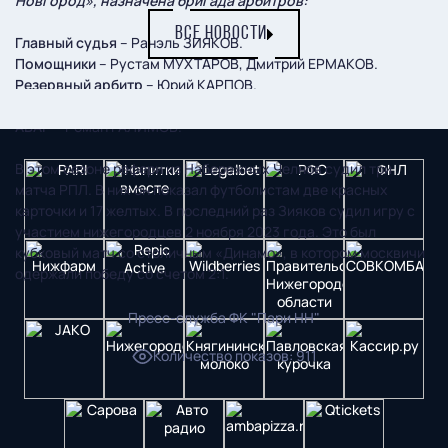
Новгород», назначена бригада арбитров:
ВСЕ НОВОСТИ
Главный судья
– Ранэль ЗИЯКОВ.
Помощники
– Рустам МУХТАРОВ, Дмитрий ЕРМАКОВ.
Резервный арбитр
– Юрий КАРПОВ.
ВАР
– Андрей ФИСЕНКО.
АВАР
– Роман ГАЛИМОВ.
В этом сезоне рефери из Набережных Челнов судил три
матча РПЛ. В них он показал футболистам две красных
карточки и 17 желтых. В последний раз Зияков судил игру с
участием нижегородцев 2 ноября 2023 года. Это был
кубковый матч со столичным «Динамо», в котором москвичи
одержали победу со счетом 2:1.
Пресс-служба ФК "Пари НН"
Количество показов
:
911