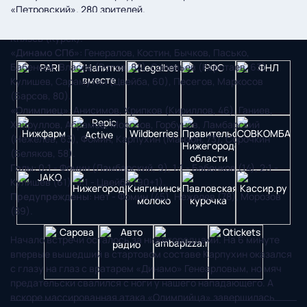
«Петровский». 280 зрителей.
Судьи
: П. Шадыханов (Москва), Р. Ильясов (Казань), И.
Князев (Курск).
«Динамо СПб»
: Генералов, Костин, Бычков, Пасько,
Бабенков, Власов (Рогов, 83), Соловьев (Коротаев, 63),
Кулишев, Сарамутин (Цвейба, 60), Песегов, Маркосов
(Барсов, 80).
«Олимпиец»
: Анисимов, Хрипков (Кириллов, 46), Ганиев,
Хайруллов, Абрамов, Морозов, Горбунов, Ламбарский
(Нежелев, 63), Фомин, Карпухин (Манзон, 73), Сорочкин
(Беляков, 58).
Голы
: 0:1 - Фомин (Ламбарский, 9), 1:1 - Бабенков (14), 2:1 -
Кулишев (61), 3:1 - Цвейба (90+1).
Предупреждены
: нет - Фомин (45), Нежелев (78), Морозов
(89).
Начало встречи осталось за нижегородцами. На 6 минуте
впервые вышедший в стартовом составе Карпухин оказался
с глазу на глаз с вратарем «Динамо» Генеарловым, но мяч
предательски свалился с ноги у нашего нападающего. А
вскоре массированная атака «Олимпийца» завершилась