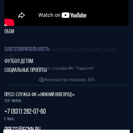
ЛОГОТИП
ПРАВИЛА ПОВЕДЕНИЯ НА
КЛУБНОЕ ТВ
СТАДИОНЕ
ФОТОГАЛЕРЕЯ
ОБОИ
Фотоотчёт от наших коллег из пресс-службы ФК"Динамо
БЛАГОТВОРИТЕЛЬНОСТЬ
СПб":
ФУТБОЛ ДЕТЯМ
Пресс-служба ФК "Пари НН"
СОЦИАЛЬНЫЕ ПРОЕКТЫ
Количество показов
:
365
ПРЕСС-СЛУЖБА ФК «НИЖНИЙ НОВГОРОД»
Тел. офиса:
+7 (831) 282-07-60
E-mail:
press@fcnn.ru