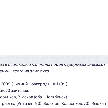
НН» 2009 года рождения одержали важную победу в
ва и Станислава Калинина перед перерывом занимают
ени» – всего на одно очко.
009 (Нижний Новгород) – 0:1 (0:1)
». 70 зрителей.
ерников, В. Искра (оба – Челябинск).
итриогло (Антипин, 90), Золотов (Колденков, 70), Илюхин