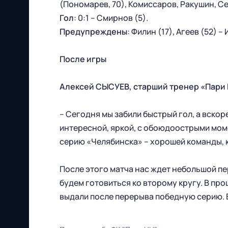
(Пономарев, 70), Комиссаров, Ракушин, Се
Гол
: 0:1 – Смирнов (5).
Предупреждены
: Филин (17), Агеев (52) –
После игры
Алексей СЫСУЕВ, старший тренер «Пари 
Футбольный клуб
– Сегодня мы забили быстрый гол, а вскоре
"Нижний Новгород" 2026
интересной, яркой, с обоюдоострыми мом
Все права защищены
серию «Челябинска» – хорошей команды, к
После этого матча нас ждет небольшой п
будем готовиться ко второму кругу. В про
выдали после перерыва победную серию. В
603086, г. Нижний Новгород, ул.