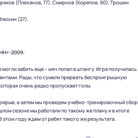
ряков (Плеханов, 77), Смирнов (Корепов, 90), Трошин.
 Илюхин (27).
НН»-2009:
ГЛАВНАЯ
СЕЗОН
 могли забить еще – мяч попал в штангу. Игра получилась
НОВОСТИ
КАЛЕНДАРЬ
ентами. Рады, что сумели прервать беспроигрышную
СТАТИСТИКА
СТАДИОН
оторая очень редко пропускает голы.
ТАБЛИЦА
МАГАЗИН
КЛУБ
ерерыв, а затем мы проведем учебно-тренировочный сбор
СТАРЫЙ САЙТ
шлом сезоне мы работали по такому же плану и в итоге
РУКОВОДСТВО КЛУБА
 этом году ждем от ребят такого же результата.
ИСТОРИЯ
КОНТАКТЫ