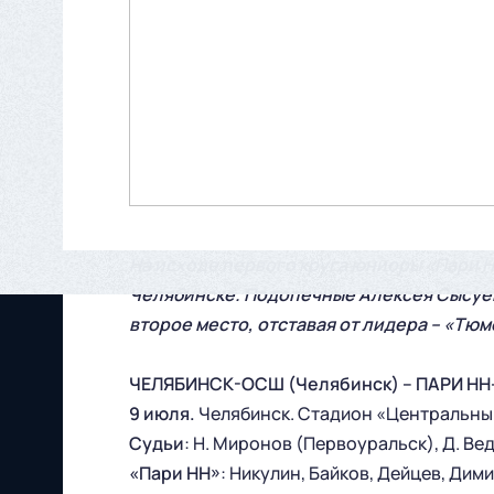
На исходе первого круга юниоры «Пари 
Челябинске. Подопечные Алексея Сысуе
второе место, отставая от лидера – «Тюм
ЧЕЛЯБИНСК-ОСШ (Челябинск) – ПАРИ НН-2
9 июля.
Челябинск. Стадион «Центральный
Судьи
: Н. Миронов (Первоуральск), Д. Вед
«Пари НН»
: Никулин, Байков, Дейцев, Дим