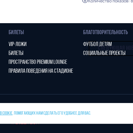
Количество показов
:
8
ПАРТНЕРСТВО
МОЛОДЕЖНАЯ КОМАНДА
БИЛЕТЫ
БЛАГОТВОРИТЕЛЬНОСТЬ
VIP-ЛОЖИ
ФУТБОЛ ДЕТЯМ
СЛЕДУЮЩАЯ НО
БИЛЕТЫ
СОЦИАЛЬНЫЕ ПРОЕКТЫ
ПРОСТРАНСТВО PREMIUM LOUNGE
ПРАВИЛА ПОВЕДЕНИЯ НА СТАДИОНЕ
 COOKIE
, ПОМОГАЮЩИХ НАМ СДЕЛАТЬ ЕГО УДОБНЕЕ ДЛЯ ВАС.
тано
ПРЕСС-СЛУЖБА ФК «НИЖНИЙ НОВГ