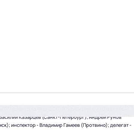
БЕТ-Первенства ФНЛ-2017/2018 «Сибирь» - «Олимпиец»
Василий Казарцев (Санкт-Петербург), Андрей Рунов
ск); инспектор - Владимир Гамеев (Протвино); делегат -