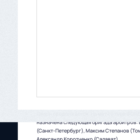
Сезон продолжается. На матч 9 тура ФОН
назначена следующая бригада арбитров: 
(Санкт-Петербург), Максим Степанов (Том
Александр Коротченко (Салават).