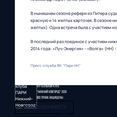
В нынешнем сезоне рефери из Питера суди
красную и 14 желтых карточек. В сезоне м
желтых). Одна встреча была с участием но
В последний раз поединок с участием ниж
2014 года: «Луч-Энергия» - «Волга» (НН) - 
Пресс-служба ФК "Пари НН"
Футбольный клуб
"Нижний Новгород" 2026
Все права защищены
ПРЕДЫДУЩАЯ НОВОСТЬ