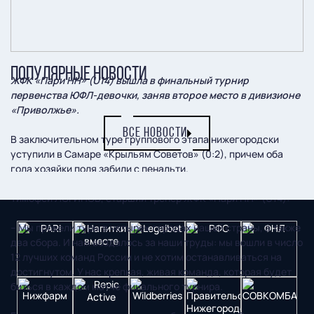
ПОПУЛЯРНЫЕ НОВОСТИ
ЖФК «Пари НН» (U14) вышла в финальный турнир
первенства ЮФЛ-девочки, заняв второе место в дивизионе
«Приволжье».
ВСЕ НОВОСТИ
В заключительном туре группового этапа нижегородски
уступили в Самаре «Крыльям Советов» (0:2), причем оба
гола хозяйки поля забили с пенальти.
Тимофей ЛОГИНОВ, старший тренер ЖФК «Пари НН» (U14):
– Мы провели туры в четырех городах нашей страны, а также
два сбора. И нам воздалось за наши труды: мы вошли в число
12 лучших команд России и не хотим останавливаться на
достигнутом. У нас крепкая, живая команда, которая будет
биться в каждом матче финального турнира.