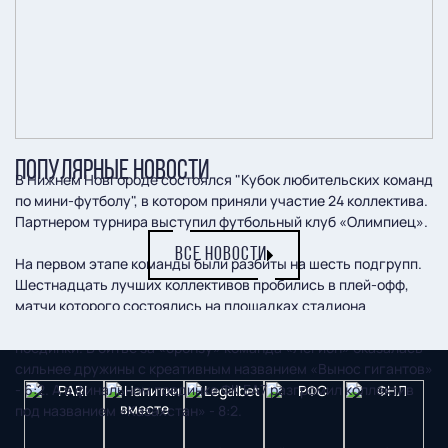
ПОПУЛЯРНЫЕ НОВОСТИ
В Нижнем Новгороде состоялся "Кубок любительских команд
по мини-футболу", в котором приняли участие 24 коллектива.
Партнером турнира выступил футбольный клуб «Олимпиец».
ВСЕ НОВОСТИ
На первом этапе команды были разбиты на шесть подгрупп.
Шестнадцать лучших коллективов пробились в плей-офф,
матчи которого состоялись на площадках стадиона
«Водник». В пятницу, 25 августа, там проходили решающие
поединки. В битве за «бронзу» команда «Легион» оказалась
сильнее дружины с креативным названием «Вынос гигантов»
- 6:2. А в финальном поединке ФК ЕА7 разгромил коллектив
под названием «Казахстан» - 8:2.