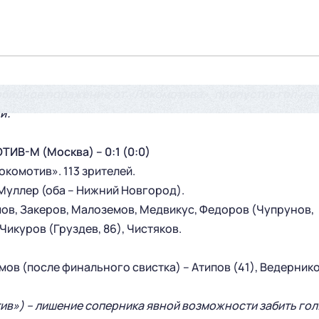
бидное поражение от «Локомотива», пропустив гол на
и.
ИВ-М (Москва) – 0:1 (0:0)
комотив». 113 зрителей.
. Муллер (оба – Нижний Новгород).
ремов, Закеров, Малоземов, Медвикус, Федоров (Чупрунов,
, Чикуров (Груздев, 86), Чистяков.
ремов (после финального свистка) – Атипов (41), Ведерник
ив») – лишение соперника явной возможности забить гол