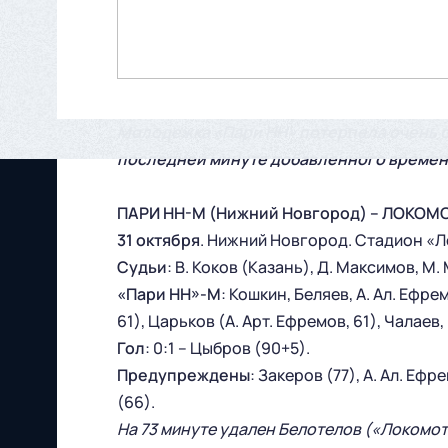
Молодежка «Пари НН» потерпела очень о
последней минуте добавленного времен
ПАРИ НН-М (Нижний Новгород) – ЛОКОМОТ
31 октября
. Нижний Новгород. Стадион «Ло
Судьи
: В. Коков (Казань), Д. Максимов, М
«Пари НН»-М
: Кошкин, Беляев, А. Ал. Еф
61), Царьков (А. Арт. Ефремов, 61), Чалаев
Гол
: 0:1 – Цыбров (90+5).
Предупреждены
: Закеров (77), А. Ал. Еф
(66).
На 73 минуте удален Белотелов («Локомот