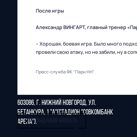
После игры
Александр ВИНГАРТ, главный тренер «Па
Футбольный клуб
"Нижний Новгород" 2026
– Хорошая, боевая игра. Было много подх
Все права защищены
провели свою атаку, но не забили, ну а со
Пресс-служба ФК "Пари НН"
603086, г. Нижний Новгород, ул.
Бетанкура, 1 "А"(стадион "СОВКОМБАНК
ПРЕДЫДУЩАЯ НОВОСТЬ
АРЕНА").