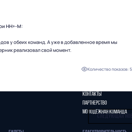
ГЛАВНАЯ
СЕЗОН
ри НН»-М:
НОВОСТИ
КАЛЕНДАРЬ
одов у обеих команд. А уже в добавленное время мы
СТАТИСТИКА
СТАДИОН
перник реализовал свой момент.
ТАБЛИЦА
МАГАЗИН
КЛУБ
СТАРЫЙ САЙТ
Количество показов
:
5
РУКОВОДСТВО КЛУБА
ИСТОРИЯ
КОНТАКТЫ
ПАРТНЕРСТВО
МОЛОДЕЖНАЯ КОМАНДА
СЛЕДУЮЩАЯ НО