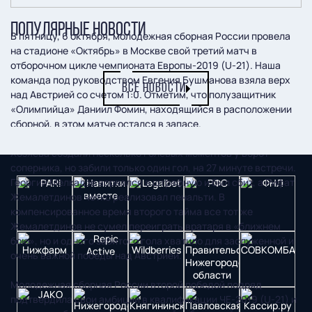
ПОПУЛЯРНЫЕ НОВОСТИ
В пятницу, 6 октября, молодежная сборная России провела
на стадионе «Октябрь» в Москве свой третий матч в
отборочном цикле чемпионата Европы-2019 (U-21). Наша
команда под руководством Евгения Бушманова взяла верх
ВСЕ НОВОСТИ
над Австрией со счетом 1:0. Отметим, что полузащитник
«Олимпийца» Даниил Фомин, находящийся в расположении
сборной, в этом матче остался в запасе.
Хозяева создали несколько голевых моментов у ворот
соперника, но забили только один гол, на 27 минуте встречи.
Георгий Мелкадзе ворвался в штрафную и был сбит, а Рифат
Жемалетдинов четко реализовал пенальти. В
компенсированное время второго тайма все тот же
Жемалетдинов не сумел переиграть вратаря в «ближнем
бою», но и одного забитого гола хватило для заслуженной и
очень важной победы над Австрией.
Молодежная сборная России второй победой подряд
подтвердила свои амбиции в квалификации ЧЕ-2019 (U-21) и