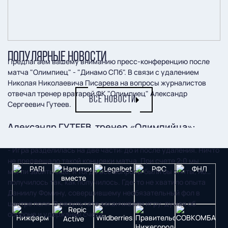
ПОПУЛЯРНЫЕ НОВОСТИ
Предлагаем вашему вниманию пресс-конференцию после
матча "Олимпиец" - "Динамо СПб". В связи с удалением
Николая Николаевича Писарева на вопросы журналистов
отвечал тренер вратарей ФК "Олимпиец" Александр
ВСЕ НОВОСТИ
Сергеевич Гутеев.
Александр ГУТЕЕВ, тренер «Олимпийца»:
- Игра разделилась на две части: до и после удаления. Ничто
не предвещало такой концовки матча. При счете 2:0 мы
могли забить еще, и тогда все вопросы были бы сняты, но…
получилось так, как получилось. Где-то не хватило опыта
Даниилу Фомину, совершившему необязательный фол в
центре поля. В результате заканчивали игру, думая об
обороне и удержании счета.