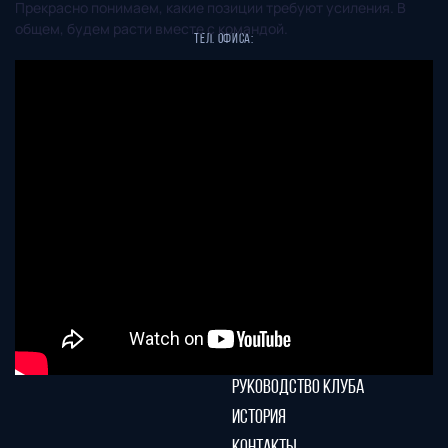
Прекрасно понимаем, какие позиции требуют усиления. В
общем, будем расти вместе с командой.
Тел. офиса:
+7 (831) 282-07-60
E-mail:
info@fcnn.ru
ГЛАВНАЯ
СЕЗОН
НОВОСТИ
КАЛЕНДАРЬ
СТАТИСТИКА
СТАДИОН
ТАБЛИЦА
МАГАЗИН
КЛУБ
СТАРЫЙ САЙТ
РУКОВОДСТВО КЛУБА
ИСТОРИЯ