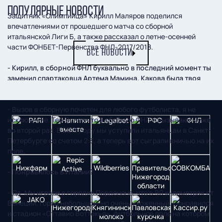
ПОПУЛЯРНЫЕ НОВОСТИ
Защитник «Олимпийца» Кирилл Маляров поделился
впечатлениями от прошедшего матча со сборной
итальянской Лиги Б, а также рассказал о летне-осенней
части ФОНБЕТ-Первенства ФНЛ-2017/2018.
ВСЕ НОВОСТИ
- Кирилл, в сборной ФНЛ буквально в последний момент ты
заменил спартаковца Артема Мамина. Какова была твоя
реакция?
- Вызов в сборную почетен для любого футболиста, я не
исключение. Тем более что в сборную ФНЛ я вызываюсь уже
во второй раз. В 2015 году мы уступили итальянцам в Санкт-
Петербурге со счетом 2:3, а теперь вот сыграли вничью на их
поле.
- Понравилось в Италии?
- Да. Мы играли в городке Порденоне, что в 90 километрах от
Венеции. Город небольшой, но очень ухоженный. Понравился
и стадион «Оттавио Боттекья», футбольное поле на котором