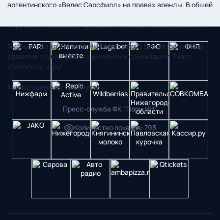
аргентинского «Велес Сарсфилд» на правах аренды. В общей
сложности уругвайский форвард провел за нижегородский
клуб 22 матча во всех турнирах, в которых забил два мяча.
Футбольный клуб «Пари НН» благодарит Весино за вклад в
развитие клуба, профессионализм и самоотдачу. Тиаго,
спасибо за игру!
Mucha suerte en tu carrera!
Пресс-служба ФК "Пари НН"
Количество показов
:
793