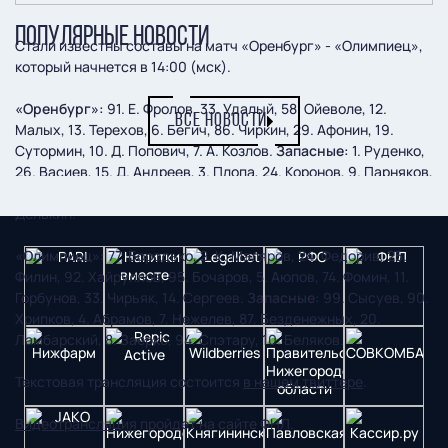
ПОПУЛЯРНЫЕ НОВОСТИ
Стали известны составы на матч «Оренбург» - «Олимпиец»,
который начнется в 14:00 (мск).
«Оренбург»:
91. Е. Фролов, 33. Удалый, 58. Ойеволе, 12.
ВСЕ НОВОСТИ
Малых, 13. Терехов, 6. Бегич, 86. Чиркин, 29. Афонин, 19.
Сутормин, 10. Д. Попович, 7. А. Козлов.
Запасные:
1. Руденко,
26. Васиев, 15. Д. Андреев, 3. Плопа, 24. Коронов, 9. Парняков,
20. Миронов, 5. Воробьев, 11. Ефремов, 99. Мамтов, 90.
Делькин.
«Олимпиец»:
77. Бородько, 2. К. Маляров, 24. Федорив, 25.
Филин, 92. Хайруллов, 95. Бочаров, 5. Аюпов, 74. Фомин, 11.
Горбунов, 33. Чирьяк, 14. Сергеев.
Запасные:
99. Сысуев, 90.
Хрипков, 4. Абрамов, 7. Нежелев, 87. Безденежных, 20.
Ламбарский, 8. Заерко, 94. Спэтару, 10. Беляков.
Текстовая трансляция состоится
в нашем твиттере
.
Видеотрансляция
пройдет на сайте ФНЛ.