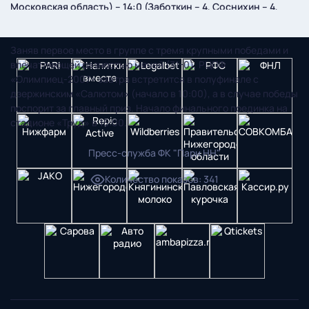
Московская область) – 14:0 (Заботкин – 4, Соснихин – 4,
Голубев – 2, Лапшин, Галихин, Романов, Груздев).
Заняв первое место в группе с тремя крупными победами и
впечатляющей разностью мячей (31-0), РЦПФ
«Олимпиец-2007» завтра встретится в полуфинале с
дзержинским «Салютом» (начало в 10:00), а в случае победы
поспорит за главный приз. Начало финального поединка на
стадионе «Труд» в 15:00.
Пресс-служба ФК "Пари НН"
Количество показов
:
341