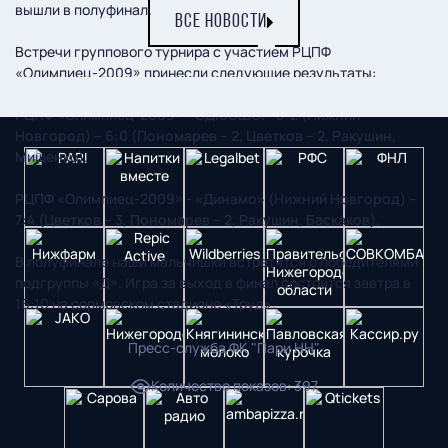
вышли в полуфинал.
ВСЕ НОВОСТИ
Встречи группового турнира с участием РЦПФ
«Олимпиец-2009» принесли следующие результаты:
РЦПФ «Олимпиец-2009» - СДЮСШОР-8-2 (Нижний
Новгород) – 6:0 (Пономарев – 2, Цветков – 2, Ракушин,
Мищенко).
РЦПФ «Олимпиец-2009» - «Динамо» (Нижний Новгород) –
7:4 (Цветков – 3, Пономарев – 2, Ракушин, Баскаков).
В полуфинале наши мальчишки встретятся с победителями
подгруппы «Д». Игра за выход в финал состоится завтра в
16:10 на сормовском стадионе «Труд».
Пресс-служба ФК "Пари НН"
Количество показов
:
397