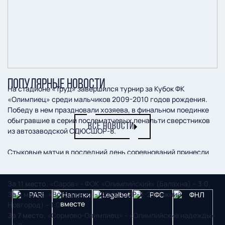
ПОПУЛЯРНЫЕ НОВОСТИ
На стадионе «Труд» завершился турнир за Кубок ФК
«Олимпиец» среди мальчиков 2009-2010 годов рождения.
Победу в нем праздновали хозяева, в финальном поединке
обыгравшие в серии послематчевых пенальти сверстников
ВСЕ НОВОСТИ
из автозаводской СДЮСШОР-8.
Стыковые матчи в последний день соревнований принесли
следующие результаты:
За 11 место
. «Саров» - ФОК «Олимпийский» (Балахна) – 3:0.
За 9 место
. «Володарск» - СДЮСШОР-8-2 (Нижний
Новгород) – 1:0.
За 7 место
. «Сормово-Олимпиец» - «Олимпийские надежды»