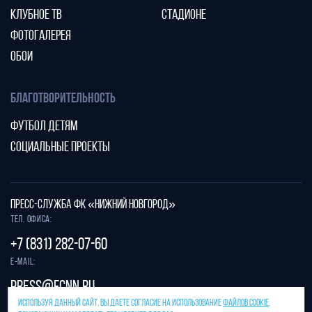
КЛУБНОЕ ТВ
СТАДИОНЕ
ФОТОГАЛЕРЕЯ
ОБОИ
БЛАГОТВОРИТЕЛЬНОСТЬ
ФУТБОЛ ДЕТЯМ
СОЦИАЛЬНЫЕ ПРОЕКТЫ
ПРЕСС-СЛУЖБА ФК «НИЖНИЙ НОВГОРОД»
Тел. офиса:
+7 (831) 282-07-60
E-mail:
press@fcnn.ru
ИСПОЛЬЗУЯ ДАННЫЙ САЙТ, ВЫ ДАЕТЕ СОГЛАСИЕ НА ИСПОЛЬЗОВАНИЕ
ФАЙЛОВ COOKIE
,
Защита от спама reCAPTCHA.