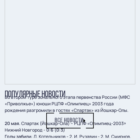
ПОПУЛЯРНЫЕ НОВОСТИ
Во втором туре зонального этапа первенства России (МФС
«Приволжье») юноши РЦПФ «Олимпиец» 2003 года
рождения разгромили в гостях «Спартак» из Йошкар-Олы.
ВСЕ НОВОСТИ
20 мая.
Спартак (Йошкар-Ола) – РЦПФ «Олимпиец-2003»
Нижний Новгород -
0:6 (0:3)
Голы забили:
Д. Котельников - 2, И. Рузавин - 2, М. Смирнов,