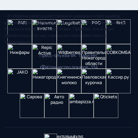
И. Сутугин.
- В обороне ребята действовали уверенно и без ошибок,
-
рассказывает тренер «Олимпийца-2003» Леонид Рындов. -
Результативно сыграли в атаке. Приятно, что в игре
проявлялось то, над чем мы активно работаем на
тренировках.
Пресс-служба ФК "Пари НН"
Количество показов
:
334
Футбольный клуб