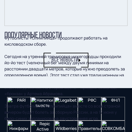
ПОПУЛЯРНЫЕ НОВОСТИ
Футболисты «Олимпийца» продолжают работать на
кисловодском сборе.
Сегодня на утренней тренировке нижегородцы проходили
ВСЕ НОВОСТИ
йо-йо тест (челночный бег между двумя линиями на
расстоянии двадцати метров, которые нужно преодолеть за
определенное время). Этот тест стал уже традиционным на
предсезонных сборах нашей команды. Лучшим у бело-синих
стал Тимур Аюпов. На втором месте – Аркадий Симанов,
«бронза» у Артема Абрамова.
Завтра футболисты «Олимпийца» вместе со всей страной
вечером будут болеть за сборную России, а на 17 июня у
бело-синих запланирована двусторонняя игра.