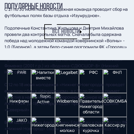
ПОПУЛЯРНЫЕ НОВОСТИ
С 21 по 30 июня наша молодежная команда проводит сбор на
футбольных полях базы отдыха «Изумрудное».
Подопечные Константина Жильцова и Дмитрия Михайлова
ВСЕ НОВОСТИ
провели два контрольных матча. Сначала была одержана
победа над молодежной командой ковернинской «Волны» -
1:0 (Баранов), а затем бело-синие разгромили ФК «Городец»
- 6:0 (Рябков, Ухов, Саранцев, Фоменко, Лоскутов,
Прокопенко). Нашу команду пополнил полузащитник Иван
Фоменко (2001 г.р.) из «Водника-СДЮСШОР-8» (Нижний
Новгород).
С 12 по 18 июля молодежка «Нижнего Новгорода» проведет
еще один сбор в «Изумрудном», а с 19 по 27 июля примет
участие в национальном отборочном турнире юношеской
лиги УЕФА (U-18), который будет проходить на стадионе
«Северный».
Благодаря Артему Аркадьевичу Ефремову и руководству ФК
«Нижний Новгород» сборы в «Изумрудном» проведут не