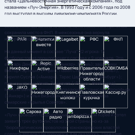
стала «Дальневосточная энергетическая компания», под
названием «Луч-Энергия». В 1993 году и с 2006 года по 2008
год выступал в высшем дивизионе чемпионата России.
Символом клуба является уссурийский тигр. В прошлом
сезоне команда заняла 18 место, но по известным причинам
сохранила место в ФНЛ. В межсезонье она вернула
историческое название.
На данный момент в составе "Луча" 22 игрока: 13
футболистов из прошлогоднего состава и 9 новичков. Это
вратарь Денис Вамбольт («Амкар», Пермь); защитники
Виктор Парташко («Уфа»), Павел Степанец («Тюмень»),
Кирилл Суслов («Амкар»), Тарас Царикаев («Оренбург»);
полузащитники Наиль Замалиев («Ротор», Волгоград),
Максим Батов («Химки»); нападающие Станислав Прокофьев
(«Амкар») и Илья Визнович, ранее выступавший за
самарские «Крылья Советов».
«Луч» проводил предсезонный сбор в Южной Корее и хотел
заявить трех футболистов из этой страны, но из-за
"бюрократических проволочек" южнокорейских властей
сделать это вряд ли получится. Как оказалось, граждане