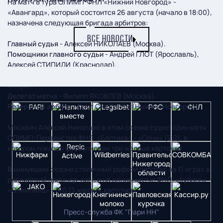
На матч 8 тура ОЛИМП-ФНЛ «Нижний Новгород» -
«Авангард», который состоится 26 августа (начало в 18:00),
назначена следующая бригада арбитров:
ВСЕ НОВОСТИ
Главный судья
- Алексей НИКОЛАЕВ (Москва).
Помощники главного судьи
- Андрей ГЛОТ (Ярославль),
Алексей СТИПИДИ (Краснодар).
Инспектор матча
- Сергей МАЦЮРА (Комсомольск-на-
Амуре).
Делегат матча
- Филипп ЯКОВЛЕВ (Москва).
Резервный арбитр
- Олег СНЕГИРЕВ (Нижний Новгород).
Москвич Алексей Николаев в этом сезоне судил один матч
ОЛИМП-Первенства ФНЛ: «Балтика» - «Сочи» (2:2), в
котором показал футболистам три желтые карточки.
В минувшем сезоне столичный рефери работал на 11 играх в
российской премьер-лиге и на одном матче ФНЛ: «Кубань» -
«Олимпиец» - 0:0 (5 желтых карточек).
Пресс-служба ФК "Пари НН"