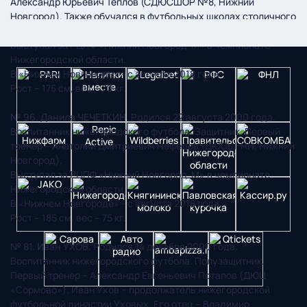
Александр Юрьевич Теплов (СДЮСШОР №8, Нижний
Новгород). Также обучался в футбольных школах столичного
«Динамо» и ДЮСШ-НН.
Выступал за РЦПФ «Нижний Новгород-М» в чемпионате
Нижегородской области.
В «Нижнем Новгороде» - с августа 2018 года.
Рост – 175 см, вес – 70 кг.
№ 96. Данила ЧЕЧЕТКИН
. Родился 22 августа 2000 года.
Воспитанник нижегородского футбола. Защитник. Первый
тренер – Анатолий Дмитриевич Нефедов (ДЮСШ-НН, Нижний
Новгород).
Выступал за РЦПФ «Нижний Новгород-М» в чемпионате
Нижегородской области.
В «Нижнем Новгороде» - с августа 2018 года.
Рост – 185 см, вес – 75 кг.
№ 81. Иван УХОВ
. Родился 14 декабря 2000 года.
Воспитанник нижегородского футбола. Полузащитник.
Первый тренер – Александр Евгеньевич Потапов (ДЮЦ
«Сормово»). Иван Ухов – продолжатель нижегородской
футбольной династии Уховых. Его отец – Владимир