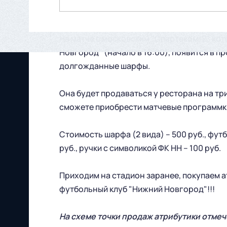
На матче с московским "Спартаком-2", ко
Новгород" (начало в 16:00), появится в пр
долгожданные шарфы.
Она будет продаваться у ресторана на триб
сможете приобрести матчевые программки
Стоимость шарфа (2 вида) – 500 руб., футбо
руб., ручки с символикой ФК НН – 100 руб.
Приходим на стадион заранее, покупаем 
футбольный клуб "Нижний Новгород"!!!
На схеме точки продаж атрибутики отмеч