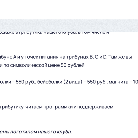
торый состоится 8 сентября на "Стадионе Нижний
одаже атрибутика нашего клуба, в том числе и
уне А и у точек питания на трибунах В, С и D. Там же вы
 по символической цене 50 рублей.
лки – 550 руб., бейсболки (2 вида) – 550 руб., магнита – 1
атрибутику, читаем программки и поддерживаем
ены логотипом нашего клуба.