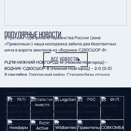
ПОПУЛЯРНЫЕ НОВОСТИ
В третьем туре финала первенства России (зона
«Приволжье») наша молодежка забила два безответных
мяча в ворота земляков из «Водника-СДЮСШОР-8».
ВСЕ НОВОСТИ
РЦПФ НИЖНИЙ НОВГОРОД-М (Нижний Новгород) –
ВОДНИК-СДЮСШОР-8 (Нижний Новгород) – 2:0 (0:0)
9 сентября
. Городецкий район. Стадион базы отдыха
«Изумрудное».
Судьи
: П. Лысенко (Йошкар-Ола), Д. Гуреев (Саратов), А.
Сахно (Ижевск).
РЦПФ «Нижний Новгород-М»:
Чугунов, Черемушкин, Чвиров,
Шмыков, Фоменко, Винокуров, Рябков, Баранов, Пальцев,
Лоскутов (Дерешев, 71), Прокопенко (Сухонин, 57).
Голы:
1:0 – Рябков (49, с пенальти), 2:0 – Сухонин (66).
Предупреждены
: Пальцев (7), Рябков (50) – Миляев (36),
Вахрушев (48).