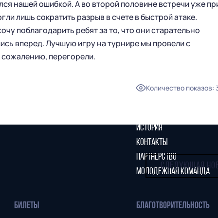
лся нашей ошибкой. А во второй половине встречи уже пр
огли лишь сократить разрыв в счете в быстрой атаке.
ГЛАВНАЯ
СЕЗОН
хочу поблагодарить ребят за то, что они старательно
ись вперед. Лучшую игру на турнире мы провели с
НОВОСТИ
КАЛЕНДАРЬ
к сожалению, перегорели.
СТАТИСТИКА
СТАДИОН
ТАБЛИЦА
МАГАЗИН
Количество показов
:
КЛУБ
СТАРЫЙ САЙТ
РУКОВОДСТВО КЛУБА
ИСТОРИЯ
КОНТАКТЫ
ПАРТНЕРСТВО
СЛЕДУЮЩАЯ НО
МОЛОДЕЖНАЯ КОМАНДА
БИЛЕТЫ
БЛАГОТВОРИТЕЛЬНОСТЬ