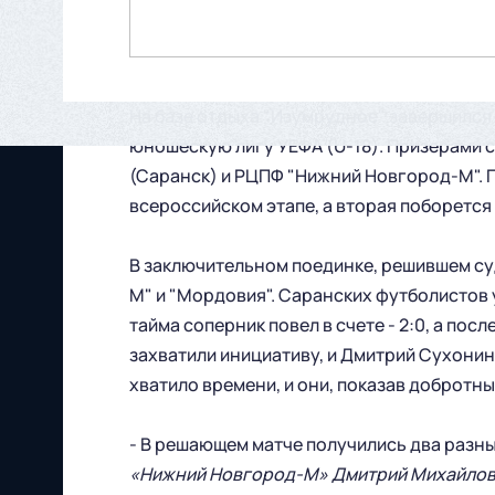
На базе отдыха "Изумрудное" завершился 
юношескую лигу УЕФА (U-18). Призерами с
(Саранск) и РЦПФ "Нижний Новгород-М". 
всероссийском этапе, а вторая поборется 
В заключительном поединке, решившем су
М" и "Мордовия". Саранских футболистов 
тайма соперник повел в счете - 2:0, а п
захватили инициативу, и Дмитрий Сухонин
хватило времени, и они, показав добротны
- В решающем матче получились два разны
«Нижний Новгород-М» Дмитрий Михайлов.