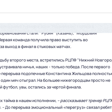
финальный турнир в зоне "Приволжье" - отбор в
оревнований стали: "Рубин" (Казань), "Мордовия"
Первая команда получила право выступить во
за выход в финал в стыковых матчах.
дьбу второго места, встретились РЦПФ "Нижний Новгоро
устраивала ничья, наших - только победа. После первого
осле перерыва подопечные Константина Жильцова полность
 один мяч отыграл. На большее нижегородцам просто не
й футбол, увы, остались за чертой финала.
х тайма в нашем исполнении,
– рассказывает тренер РЦП
 –
До перерыва эмоциональный «перегруз» связал ребят