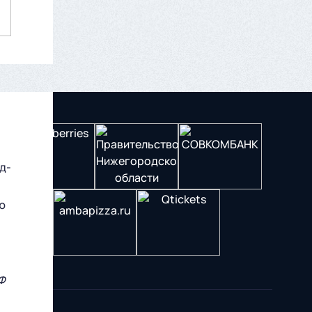
д-
ю
Ф