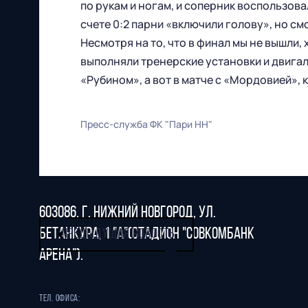
по рукам и ногам, и соперник воспользова
счете 0:2 парни «включили голову», но см
Несмотря на то, что в финал мы не вышли, 
Футбольный клуб
выполняли тренерские установки и двигал
"Нижний Новгород" 2026
«Рубином», а вот в матче с «Мордовией», 
Все права защищены
Пресс-служба ФК "Пари НН"
603086, г. Нижний Новгород, ул.
Бетанкура, 1 "А"(стадион "СОВКОМБАНК
ПРЕДЫДУЩАЯ НОВОСТЬ
АРЕНА").
Тел. офиса: