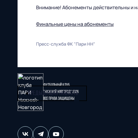
Внимание! Абонементы действительны и н
Финальные цены на абонементы
Пресс-служба ФК "Пари НН"
Футбольный клуб
"Нижний Новгород" 2026
ПРЕДЫДУЩАЯ НОВОСТЬ
Все права защищены