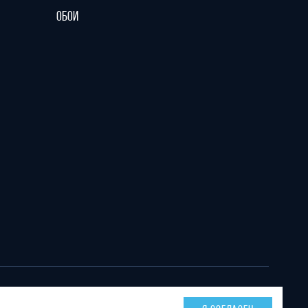
ОБОИ
Тел. офиса:
E-mail: